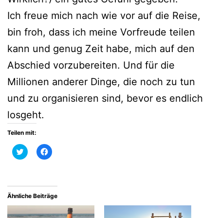
Ich freue mich nach wie vor auf die Reise,
bin froh, dass ich meine Vorfreude teilen
kann und genug Zeit habe, mich auf den
Abschied vorzubereiten. Und für die
Millionen anderer Dinge, die noch zu tun
und zu organisieren sind, bevor es endlich
losgeht.
Teilen mit:
Klick,
Klick,
um
um
über
auf
Twitter
Facebook
zu
zu
teilen
teilen
(Wird
(Wird
in
in
Ähnliche Beiträge
neuem
neuem
Fenster
Fenster
geöffnet)
geöffnet)