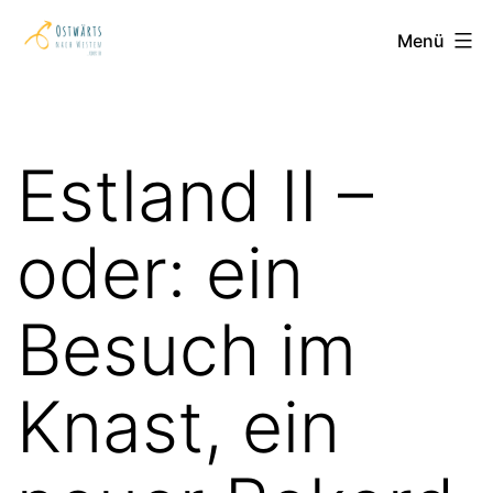
Zum
Ostwärts
Menü
Inhalt
nach
springen
Westen
Estland II –
oder: ein
Besuch im
Knast, ein