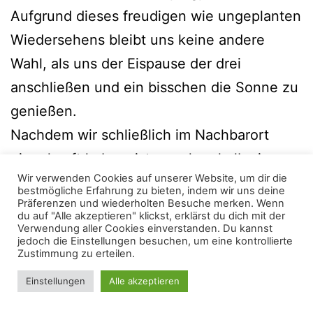
Aufgrund dieses freudigen wie ungeplanten
Wiedersehens bleibt uns keine andere
Wahl, als uns der Eispause der drei
anschließen und ein bisschen die Sonne zu
genießen.
Nachdem wir schließlich im Nachbarort
eingekauft haben, ist es schon halb vier
Wir verwenden Cookies auf unserer Website, um dir die
und wir haben schlappe sieben Kilometer
bestmögliche Erfahrung zu bieten, indem wir uns deine
Präferenzen und wiederholten Besuche merken. Wenn
auf dem Tacho. Weil wir noch ein bisschen
du auf "Alle akzeptieren" klickst, erklärst du dich mit der
vorankommen wollen – wir hatten zu
Verwendung aller Cookies einverstanden. Du kannst
jedoch die Einstellungen besuchen, um eine kontrollierte
diesem Zeitpunkt schon unser Apartment in
Zustimmung zu erteilen.
Tallinn gebucht und wollten dort auch am
Einstellungen
Alle akzeptieren
Dark Mode:
geplanten Tag ankommen -, ziehen wir in