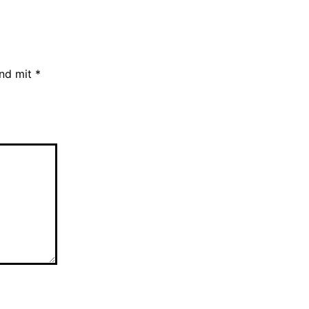
ind mit
*