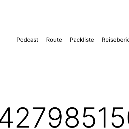
Podcast
Route
Packliste
Reiseberi
42798515