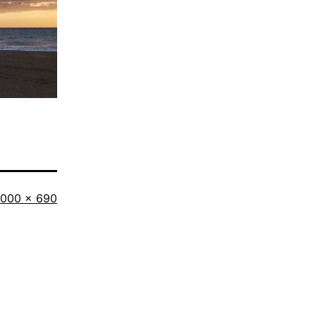
riginalgröße
1000 × 690