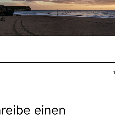
O
reibe einen