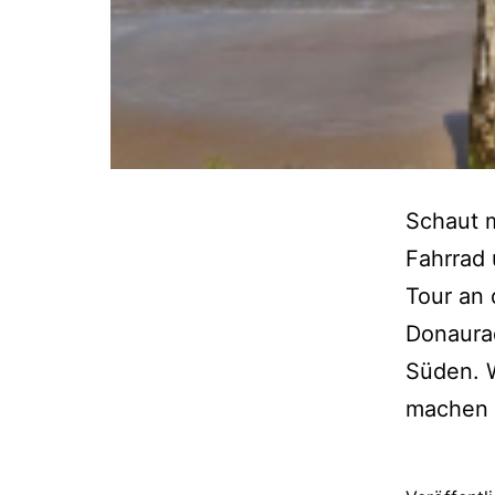
Schaut m
Fahrrad 
Tour an 
Donaura
Süden. 
machen a