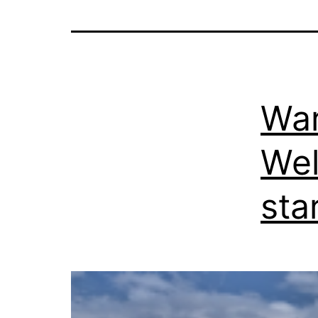
War
Wel
sta