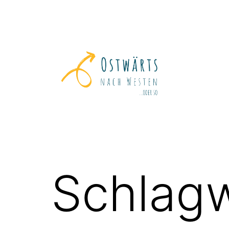
Zum
Inhalt
springen
Ostwärts
nach
Westen
Schlag