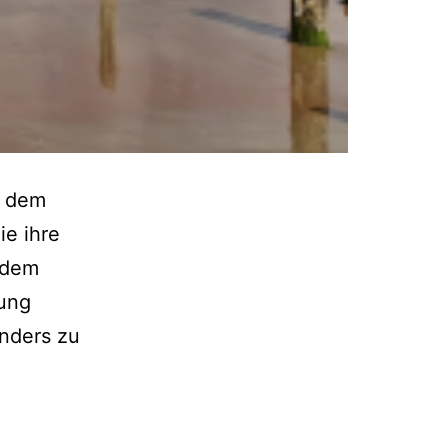
t dem
ie ihre
 dem
tung
nders zu