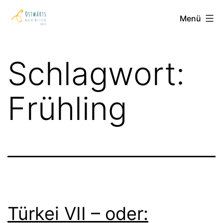
Zum
Ostwärts
Menü
Inhalt
nach
springen
Westen
Schlagwort:
Frühling
Türkei VII – oder: