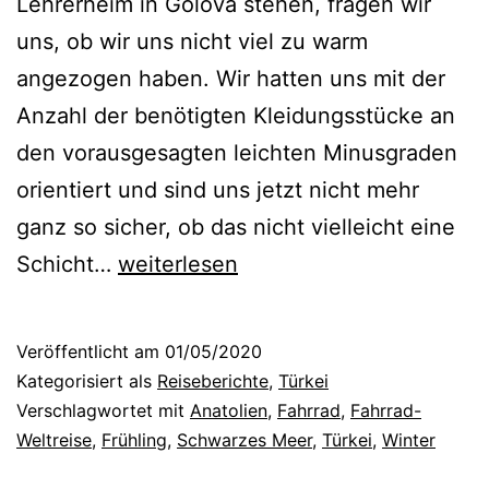
Lehrerheim in Gölova stehen, fragen wir
uns, ob wir uns nicht viel zu warm
angezogen haben. Wir hatten uns mit der
Anzahl der benötigten Kleidungsstücke an
den vorausgesagten leichten Minusgraden
orientiert und sind uns jetzt nicht mehr
ganz so sicher, ob das nicht vielleicht eine
Türkei
Schicht…
weiterlesen
VII
–
Veröffentlicht am
01/05/2020
oder:
Kategorisiert als
Reiseberichte
,
Türkei
Teşekkür
Verschlagwortet mit
Anatolien
,
Fahrrad
,
Fahrrad-
Weltreise
,
Frühling
,
Schwarzes Meer
,
Türkei
,
Winter
ederim,
Türkiye!