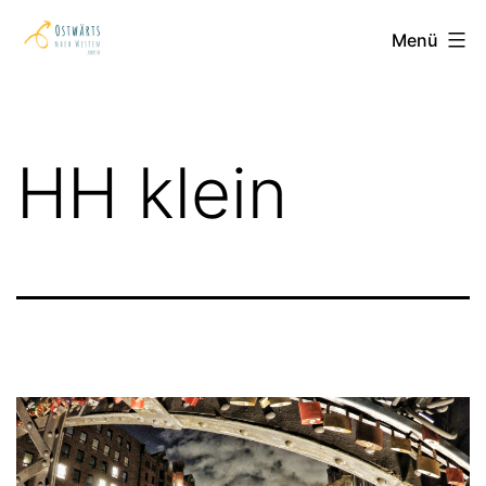
Zum
Ostwärts
Menü
Inhalt
nach
springen
Westen
HH klein