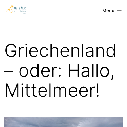
Zum
Ostwärts
Menü
Inhalt
nach
springen
Westen
Griechenland
– oder: Hallo,
Mittelmeer!