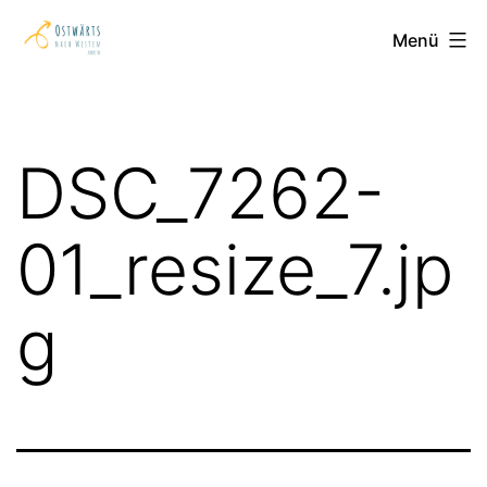
Zum
Ostwärts
Menü
Inhalt
nach
springen
Westen
DSC_7262-
01_resize_7.jp
g