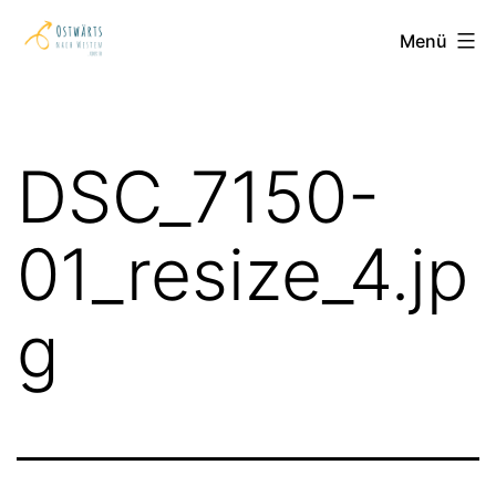
Zum
Ostwärts
Menü
Inhalt
nach
springen
Westen
DSC_7150-
01_resize_4.jp
g