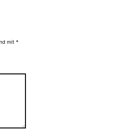
ind mit
*