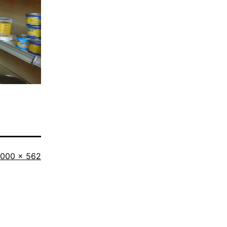
riginalgröße
1000 × 562