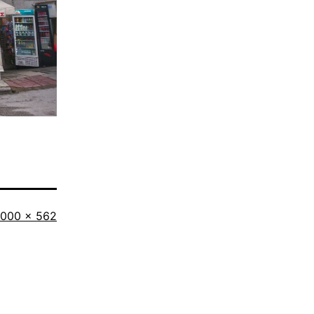
riginalgröße
1000 × 562