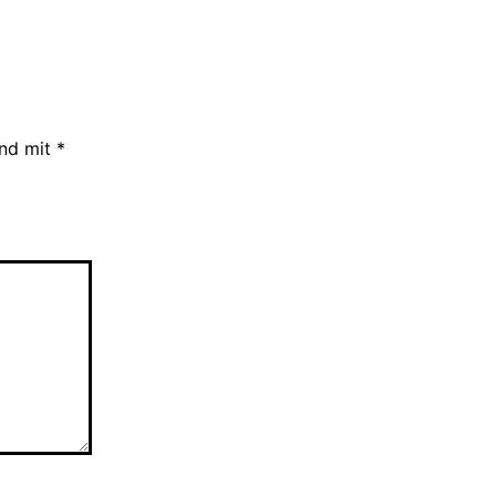
ind mit
*