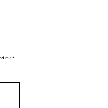
ind mit
*