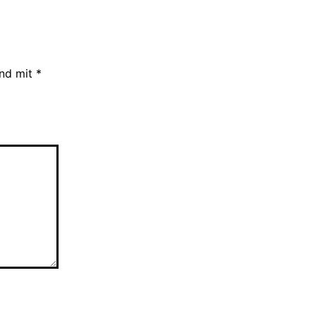
ind mit
*