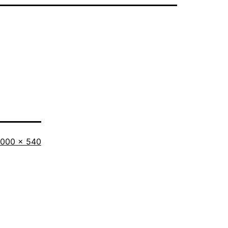
riginalgröße
1000 × 540