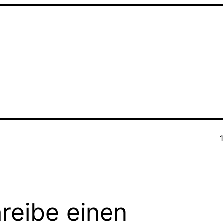
O
reibe einen