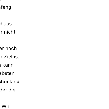
nfang
rchaus
r nicht
ber noch
 Ziel ist
a kann
iebsten
echenland
der die
. Wir