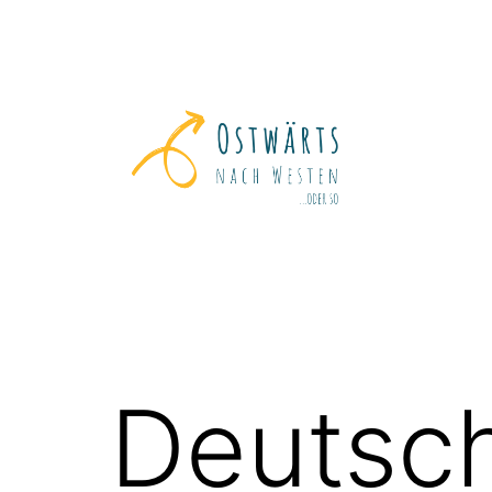
Zum
Inhalt
springen
Ostwärts
nach
Westen
Deutsch