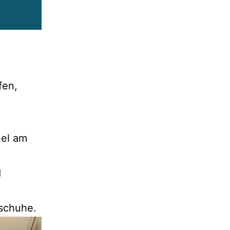
fen,
nel am
d
schuhe.