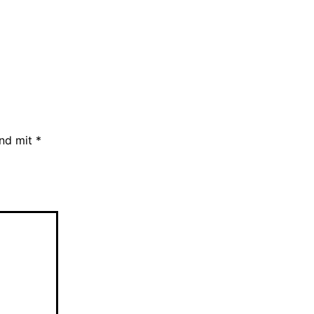
ind mit
*