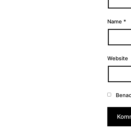
Name
*
Website
Benac