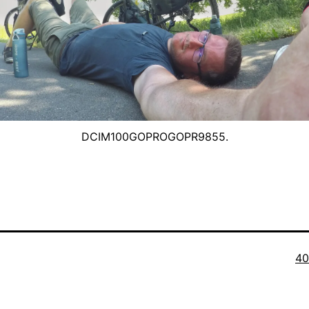
DCIM100GOPROGOPR9855.
Or
40